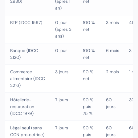
2930)
(après 1
net
an)
BTP (IDCC 1597)
0 jour
100 %
3 mois
45 j
(après 3
net
ans)
Banque (IDCC
0 jour
100 %
6 mois
3 mo
2120)
net
Commerce
3 jours
90 %
2 mois
1 mo
alimentaire (IDCC
net
2216)
Hôtellerie-
7 jours
90 %
60
30 j
restauration
puis
jours
(IDCC 1979)
75 %
Légal seul (sans
7 jours
90 %
60
60 j
CCN protectrice)
puis
jours