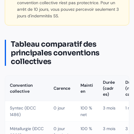
convention collective n'est pas protectrice. Pour un
arrêt de 10 jours, vous pouvez percevoir seulement 3
jours d'indemnités SS.
Tableau comparatif des
principales conventions
collectives
Durée
Dur
Convention
Mainti
Carence
(cadr
(no
collective
en
es)
cad
Syntec (IDCC
0 jour
100 %
3 mois
1 mo
1486)
net
Métallurgie (IDCC
0 jour
100 %
3 mois
3 mo