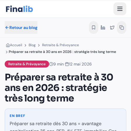
Préparer sa retraite à 30 ans en 2026 
Préparer sa retraite dès 30 ans = avantage capitalisation 35 
Par Équipe Finalib
- Rédaction Finalib
- Publié le 12 mai 2026
Retour au blog
Les articles de Finalib sont signés au nom de la rédaction, et
Temps de lecture estimé :
3
minutes
Accueil
Blog
Retraite & Prévoyance
Accueil
›
Blog
›
Retraite & Prévoyance
Préparer sa retraite à 30 ans en 2026 : stratégie très long terme
retraite 30 ans 2026
stratégie long terme
capitalisation
Dans cet article :
9
min
12 mai 2026
Retraite & Prévoyance
Préparer sa retraite à 30
L''avantage du temps
ans en 2026 : stratégie
La stratégie 4 piliers
Cas pratique : Pierre, 30 ans, cadre 60k€/an
très long terme
Erreurs à éviter
Calendrier idéal
FAQ Préparer retraite 30 ans
EN BREF
Préparer sa retraite dès 30 ans = avantage