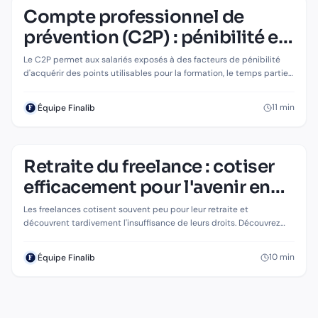
Compte professionnel de
RETRAITE & PRÉVOYANCE
Compte professionnel de prévention
prévention (C2P) : pénibilité et
(C2P) : pénibilité et retraite anticipée
retraite anticipée
Le C2P permet aux salariés exposés à des facteurs de pénibilité
d'acquérir des points utilisables pour la formation, le temps partiel
ou la retraite anticipée. Fonctionnement et stratégies d'utilisation.
11
min
Équipe Finalib
Retraite du freelance : cotiser
efficacement pour l'avenir en
2026
Les freelances cotisent souvent peu pour leur retraite et
découvrent tardivement l'insuffisance de leurs droits. Découvrez
comment anticiper et compléter efficacement votre retraite
d'indépendant.
10
min
Équipe Finalib