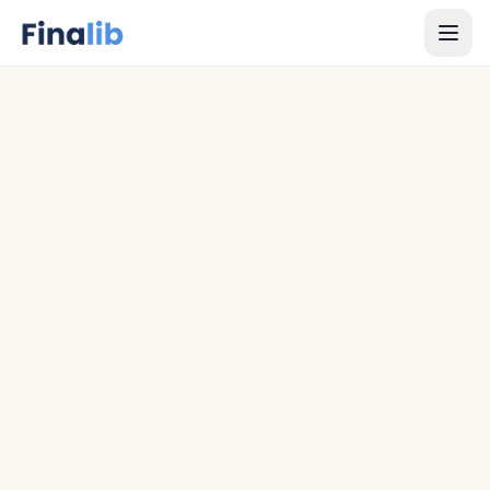
1
/
8