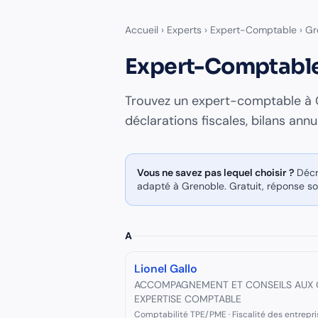
Accueil
›
Experts
›
Expert-Comptable
›
Gr
Expert-Comptabl
Trouvez un
expert-comptable
à
déclarations fiscales, bilans annu
Vous ne savez pas lequel choisir ?
Décr
adapté à
Grenoble
. Gratuit, réponse s
A
Lionel Gallo
ACCOMPAGNEMENT ET CONSEILS AUX C
EXPERTISE COMPTABLE
Comptabilité TPE/PME · Fiscalité des entrepri