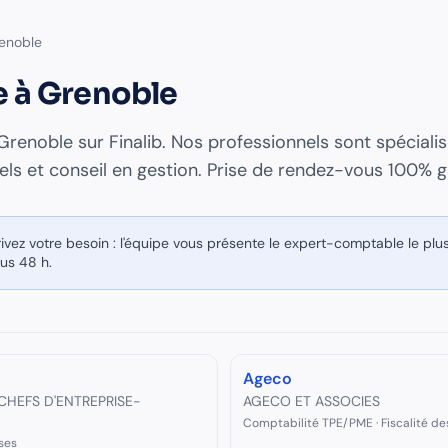
enoble
e
à
Grenoble
Grenoble
sur Finalib. Nos professionnels sont spéciali
els et conseil en gestion
. Prise de rendez-vous 100% g
ivez votre besoin : l'équipe vous présente le
expert-comptable
le plu
ous 48 h.
Ageco
HEFS D'ENTREPRISE-
AGECO ET ASSOCIES
Comptabilité TPE/PME · Fiscalité de
ses