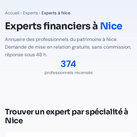
Experts financiers à
Nice
— Annuaire Finalib
374
professionnels du patrimoine recensés à
Nice
sur Finalib
Accueil
›
Experts
›
Experts à
Nice
Professions disponibles à
Nice
Experts financiers à
Nice
Expert-Comptable
à
Nice
-
226
professionnel(s) recensé(s)
Annuaire des professionnels du patrimoine à
Nice
.
Avocat Fiscaliste
à
Nice
-
5
professionnel(s) recensé(s)
Demande de mise en relation gratuite, sans commission,
Notaire
à
Nice
-
143
professionnel(s) recensé(s)
réponse sous 48 h.
Trouver le bon expert pour votre situation à
Nice
374
Voir tous les professionnels recensés en France
professionnels recensés
Trouver un expert par spécialité à
Nice