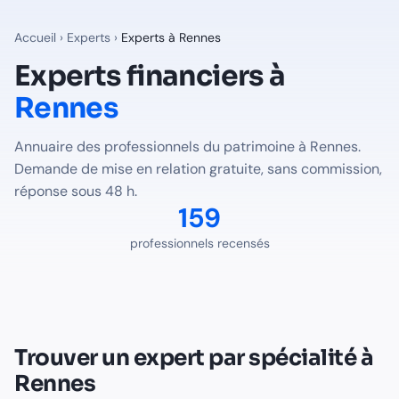
Experts financiers à
Rennes
— Annuaire Finalib
159
professionnels du patrimoine recensés à
Rennes
sur Fina
Accueil
›
Experts
›
Experts à
Rennes
Professions disponibles à
Rennes
Experts financiers à
Rennes
Expert-Comptable
à
Rennes
-
77
professionnel(s) recensé(s
Avocat Fiscaliste
à
Rennes
-
5
professionnel(s) recensé(s)
Annuaire des professionnels du patrimoine à
Rennes
.
Notaire
à
Rennes
-
77
professionnel(s) recensé(s)
Demande de mise en relation gratuite, sans commission,
Trouver le bon expert pour votre situation à
Rennes
réponse sous 48 h.
Voir tous les professionnels recensés en France
159
professionnels recensés
Trouver un expert par spécialité à
Rennes