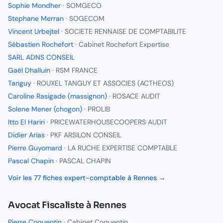
Sophie Mondher
·
SOMGECO
Stephane Merran
·
SOGECOM
Vincent Urbejtel
·
SOCIETE RENNAISE DE COMPTABILITE
Sébastien Rochefort
·
Cabinet Rochefort Expertise
SARL ADNS CONSEIL
Gaël Dhalluin
·
RSM FRANCE
Tanguy
·
ROUXEL TANGUY ET ASSOCIES (ACTHEOS)
Caroline Rasigade (massignon)
·
ROSACE AUDIT
Solene Mener (chogon)
·
PROLIB
Itto El Hariri
·
PRICEWATERHOUSECOOPERS AUDIT
Didier Arias
·
PKF ARSILON CONSEIL
Pierre Guyomard
·
LA RUCHE EXPERTISE COMPTABLE
Pascal Chapin
·
PASCAL CHAPIN
Voir les
77
fiches
expert-comptable
à
Rennes
→
Avocat Fiscaliste
à
Rennes
Pierre Coquentin
·
Cabinet Coquentin