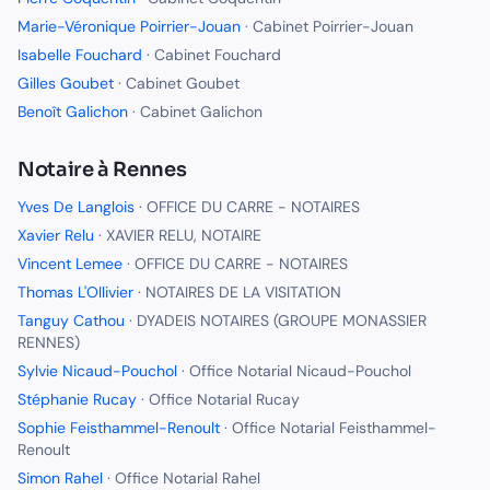
Marie-Véronique Poirrier-Jouan
·
Cabinet Poirrier-Jouan
Isabelle Fouchard
·
Cabinet Fouchard
Gilles Goubet
·
Cabinet Goubet
Benoît Galichon
·
Cabinet Galichon
Notaire
à
Rennes
Yves De Langlois
·
OFFICE DU CARRE - NOTAIRES
Xavier Relu
·
XAVIER RELU, NOTAIRE
Vincent Lemee
·
OFFICE DU CARRE - NOTAIRES
Thomas L'Ollivier
·
NOTAIRES DE LA VISITATION
Tanguy Cathou
·
DYADEIS NOTAIRES (GROUPE MONASSIER
RENNES)
Sylvie Nicaud-Pouchol
·
Office Notarial Nicaud-Pouchol
Stéphanie Rucay
·
Office Notarial Rucay
Sophie Feisthammel-Renoult
·
Office Notarial Feisthammel-
Renoult
Simon Rahel
·
Office Notarial Rahel