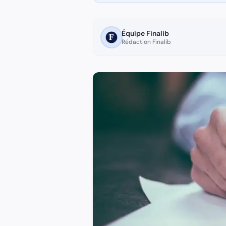
Quel âge minimum pour la réversion 2026 ?
55 ans dans la plupart des régimes (parfois 50 ans selon le c
Équipe Finalib
Le PACS donne droit à la réversion ?
Rédaction Finalib
Non sauf cas exceptionnels (fonctionnaires depuis 2022).
Combien représente la pension de réversion ?
54 % CNAV + 60 % Agirc-Arrco soit environ 55-60 % de la pe
Le remariage supprime-t-il la réversion ?
CNAV : non maintenue. Agirc-Arrco : oui supprimée. Fonction p
Délai pour demander la réversion ?
1 an après le décès pour effet rétroactif au mois suivant le dé