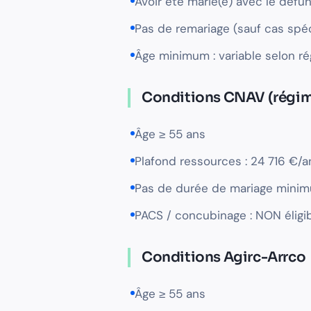
Avoir été marié(e) avec le défu
Pas de remariage (sauf cas spé
Âge minimum : variable selon r
Conditions CNAV (régim
Âge ≥ 55 ans
Plafond ressources : 24 716 €/an
Pas de durée de mariage mini
PACS / concubinage : NON éligi
Conditions Agirc-Arrco
Âge ≥ 55 ans