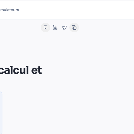
imulateurs
ités par régime. Guide complet pour le…
.
Qui écrit les articles de Finalib
.
calcul et