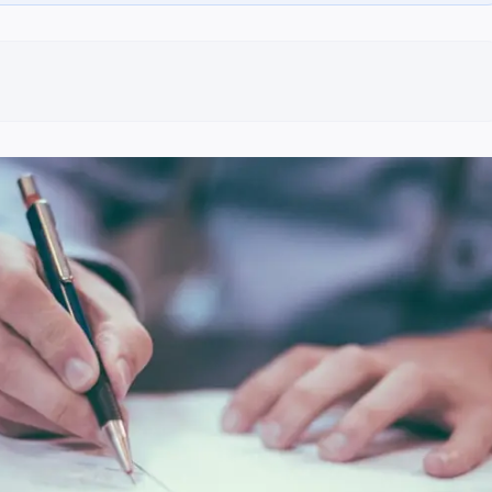
as).
nsion totale du défunt.
ublique : variable.
cès.