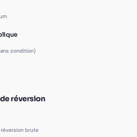
mum
blique
sans condition)
 de réversion
 réversion brute