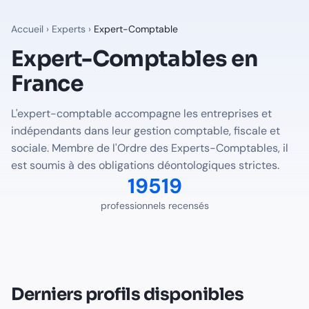
Expert-Comptable : annuaire 2026 | 
Accueil
›
Experts
›
Expert-Comptable
L'expert-comptable accompagne les entreprises et indépendan
Expert-Comptable
s en
19519
expert-comptable
s référencés sur Finalib.
Experts disponibles
France
L'expert-comptable accompagne les entreprises et
Sandra
Couturier
- Toulouse
indépendants dans leur gestion comptable, fiscale et
Gilles
Batt
- Lexy
sociale. Membre de l'Ordre des Experts-Comptables, il
Catherine
Vassort (pouquet)
- Ormoy
est soumis à des obligations déontologiques strictes.
Isabelle
Tinturier
- Saint-Maximin-La-Sainte-Baume
19519
Frederic
Baron
- Rochecorbon
Alain
Carles
- Balma
professionnels recensés
Expert-Comptable
par ville
Expert-Comptable
à
Paris
Expert-Comptable
à
Lyon
Derniers profils disponibles
Expert-Comptable
à
Marseille
Expert-Comptable
à
Toulouse