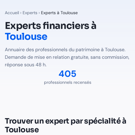
Experts financiers à
Toulouse
— Annuaire Finalib
405
professionnels du patrimoine recensés à
Toulouse
sur Fi
Accueil
›
Experts
›
Experts à
Toulouse
Professions disponibles à
Toulouse
Experts financiers à
Toulouse
Expert-Comptable
à
Toulouse
-
230
professionnel(s) recens
Avocat Fiscaliste
à
Toulouse
-
4
professionnel(s) recensé(s)
Annuaire des professionnels du patrimoine à
Toulouse
.
Notaire
à
Toulouse
-
171
professionnel(s) recensé(s)
Demande de mise en relation gratuite, sans commission,
Trouver le bon expert pour votre situation à
Toulouse
réponse sous 48 h.
Voir tous les professionnels recensés en France
405
professionnels recensés
Trouver un expert par spécialité à
Toulouse