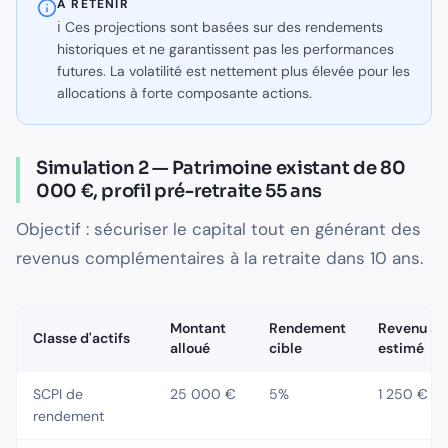
À RETENIR
ℹ️ Ces projections sont basées sur des rendements
historiques et ne garantissent pas les performances
futures. La volatilité est nettement plus élevée pour les
allocations à forte composante actions.
Simulation 2 — Patrimoine existant de 80
000 €, profil pré-retraite 55 ans
Objectif : sécuriser le capital tout en générant des
revenus complémentaires à la retraite dans 10 ans.
Montant
Rendement
Revenu an
Classe d'actifs
alloué
cible
estimé
SCPI de
25 000 €
5%
1 250 €
rendement