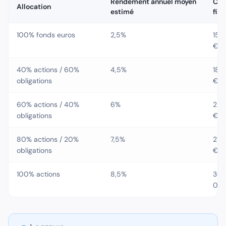
Rendement annuel moyen
Cap
Allocation
estimé
fina
100% fonds euros
2,5%
153
€
40% actions / 60%
4,5%
189
obligations
€
60% actions / 40%
6%
226
obligations
€
80% actions / 20%
7,5%
272
obligations
€
100% actions
8,5%
30
00