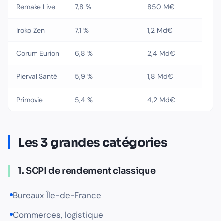
Remake Live
7,8 %
850 M€
Iroko Zen
7,1 %
1,2 Md€
Corum Eurion
6,8 %
2,4 Md€
Pierval Santé
5,9 %
1,8 Md€
Primovie
5,4 %
4,2 Md€
Les 3 grandes catégories
1. SCPI de rendement classique
Bureaux Île-de-France
Commerces, logistique