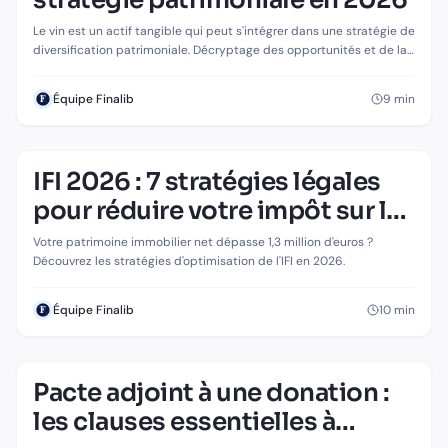
Le vin est un actif tangible qui peut s'intégrer dans une stratégie de
diversification patrimoniale. Décryptage des opportunités et de la
fiscalité.
9
min
Équipe Finalib
IFI 2026 : 7 stratégies légales
pour réduire votre impôt sur la
fortune immobilière
Votre patrimoine immobilier net dépasse 1,3 million d'euros ?
Découvrez les stratégies d'optimisation de l'IFI en 2026.
10
min
Équipe Finalib
Pacte adjoint à une donation :
PATRIMOINE & ÉPARGNE
Pacte adjoint à une donation : les clauses
les clauses essentielles à
essentielles à connaître