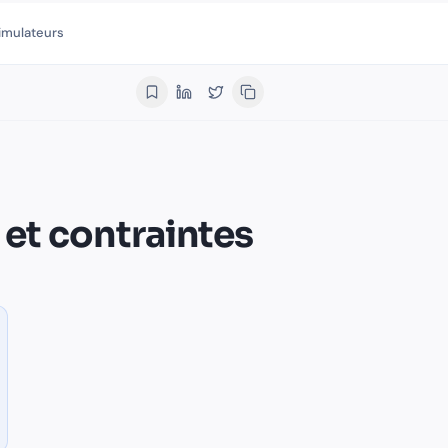
imulateurs
issant, mais encadré par des…
.
Qui écrit les articles de Finalib
.
re
réduction impôt
loi monuments historiques
 et contraintes