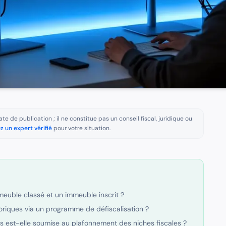
te de publication ; il ne constitue pas un conseil fiscal, juridique ou
z un expert vérifié
pour votre situation.
mmeuble classé et un immeuble inscrit ?
oriques via un programme de défiscalisation ?
 est-elle soumise au plafonnement des niches fiscales ?