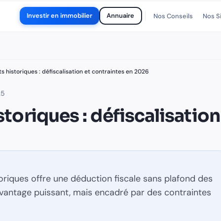
en 2026
Investir en immobilier
Annuaire
Nos Conseils
Nos S
ale sans plafond des travaux de restauration. Un avantage pu
re 2025
- Mis à jour le 27 juillet 2026
 non d'un auteur nommé : le site est édité par une organisation
 historiques : défiscalisation et contraintes en 2026
ncières déductibles
immeuble classé
restauration immobiliè
25
oriques : défiscalisation
oriques offre une déduction fiscale sans plafond des
avantage puissant, mais encadré par des contraintes
fiscalisation
ues