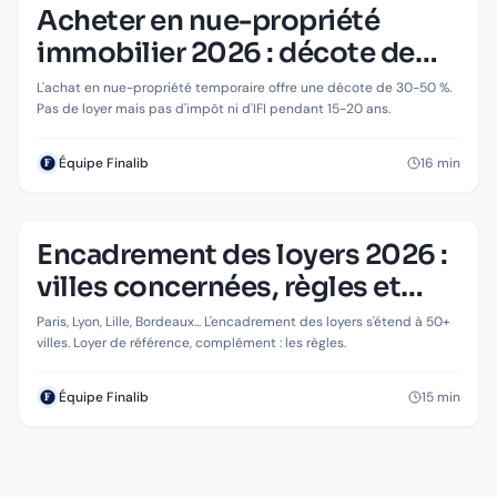
Acheter en nue-propriété
IMMOBILIER
Acheter en nue-propriété immobilier
immobilier 2026 : décote de
2026 : décote de 30-50 % et zéro gestion
30-50 % et zéro gestion
L'achat en nue-propriété temporaire offre une décote de 30-50 %.
Pas de loyer mais pas d'impôt ni d'IFI pendant 15-20 ans.
16
min
Équipe Finalib
Encadrement des loyers 2026 :
IMMOBILIER
Encadrement des loyers 2026 : villes
villes concernées, règles et
concernées, règles et sanctions
sanctions
Paris, Lyon, Lille, Bordeaux... L'encadrement des loyers s'étend à 50+
villes. Loyer de référence, complément : les règles.
15
min
Équipe Finalib