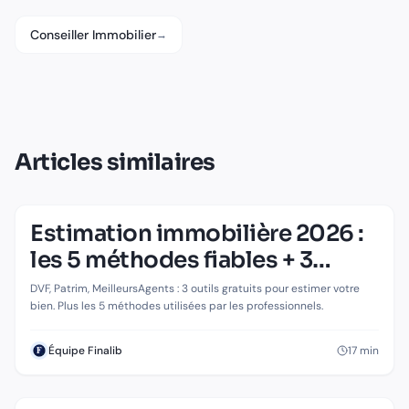
Conseiller Immobilier
→
Articles similaires
Estimation immobilière 2026 :
IMMOBILIER
Estimation immobilière 2026 : les 5
les 5 méthodes fiables + 3
méthodes fiables + 3 outils gratuits
outils gratuits
DVF, Patrim, MeilleursAgents : 3 outils gratuits pour estimer votre
bien. Plus les 5 méthodes utilisées par les professionnels.
17
min
Équipe Finalib