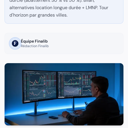
durcie (abattement 30 % vs 50 %). Bilan,
alternatives location longue durée + LMNP. Tour
Questions fréquentes
d'horizon par grandes villes.
Quel plafond annuel Airbnb 2026 ?
90 jours/an pour résidence secondaire, illimité pour résiden
Comment obtenir numéro d''enregistrement Airbnb ?
Équipe Finalib
Rédaction Finalib
Auprès de la mairie de la commune via plateforme officielle o
Le micro-BIC est-il toujours possible ?
Oui mais avec abattement 30 % (vs 50 %) si recettes > 77 700 
Quelle alternative Airbnb la plus rentable ?
Meublé tourisme classé (71 % d''abattement) ou LMNP régime 
Les restrictions Airbnb vont-elles se durcir ?
Probable au PLF 2027 avec extension possible aux résidences