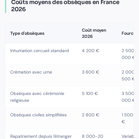
Coûts moyens des obsèques en France
2026
Coût moyen
Type d'obsèques
Fourche
2026
Inhumation cercueil standard
4 200 €
2 500–7
000 €
Crémation avec urne
3 600 €
2 000–
500 €
Obsèques avec cérémonie
5 100 €
3 500–
religieuse
000 €
Obsèques civiles simplifiées
2 800 €
1 500–4
€
Rapatriement depuis l'étranger
8 000-20
Variable