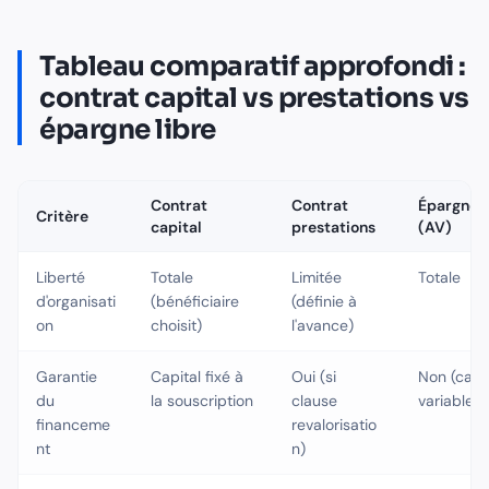
Tableau comparatif approfondi :
contrat capital vs prestations vs
épargne libre
Contrat
Contrat
Épargne l
Critère
capital
prestations
(AV)
Liberté
Totale
Limitée
Totale
d'organisati
(bénéficiaire
(définie à
on
choisit)
l'avance)
Garantie
Capital fixé à
Oui (si
Non (capit
du
la souscription
clause
variable)
financeme
revalorisatio
nt
n)