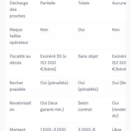
Décharge
Partielle
Totale
Aucune
des
proches
Risque
Non
Oui
Non
faillite
opérateur
Fiscalité au
Exonéré SS (≤
Sans objet
Exonéré S
décès
152 500
152 500
€/béné)
€/béné)
Rachat
Oui (pénalités)
Oui
Oui (libre)
possible
(pénalités)
Revalorisati
Oui (taux
Selon
Oui
on
garanti min.)
contrat
(rendeme
AV)
Montant
1 500-3 000
3 000-8
Libre