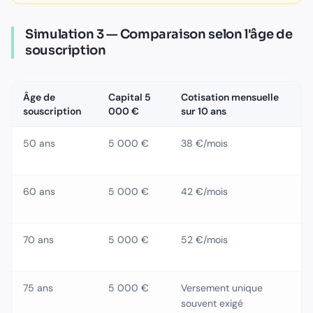
Simulation 3 — Comparaison selon l'âge de
souscription
Âge de
Capital 5
Cotisation mensuelle
C
souscription
000 €
sur 10 ans
t
50 ans
5 000 €
38 €/mois
4
60 ans
5 000 €
42 €/mois
5
70 ans
5 000 €
52 €/mois
6
75 ans
5 000 €
Versement unique
~
souvent exigé