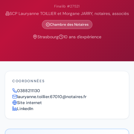
Finalib #
27521
SCP Lauryanne TOILLIER et Morgane JARRY, notaires, associés
Chambre des Notaires
Strasbourg
10
ans d'expérience
COORDONNÉES
0388211130
lauryanne.toillier.67010@notaires.fr
Site internet
LinkedIn