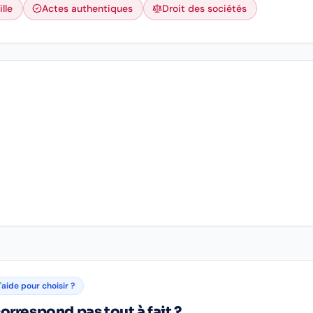
lle
Actes authentiques
Droit des sociétés
'aide pour choisir ?
orrespond pas tout à fait ?