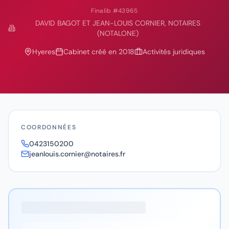
Finalib #
43965
DAVID BAGOT ET JEAN-LOUIS CORNIER, NOTAIRES
(NOTALONE)
Hyeres
Cabinet créé en
2018
Activités juridiques
COORDONNÉES
0423150200
jeanlouis.cornier@notaires.fr