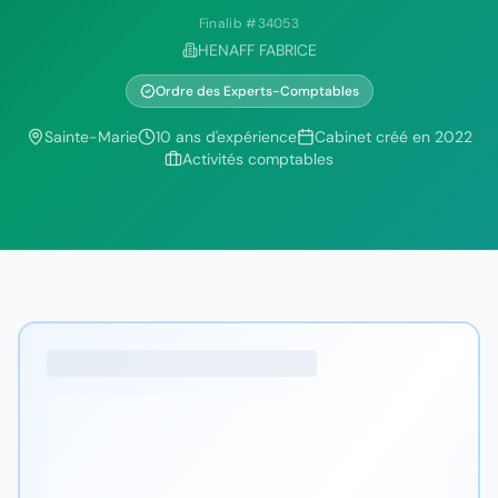
Finalib #
34053
HENAFF FABRICE
Ordre des Experts-Comptables
Sainte-Marie
10
ans d'expérience
Cabinet créé en
2022
Activités comptables