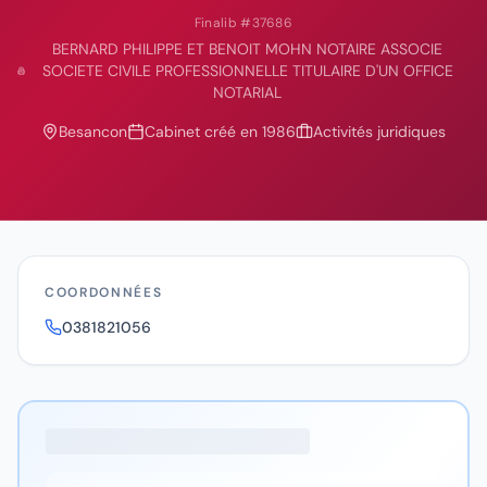
Finalib #
37686
BERNARD PHILIPPE ET BENOIT MOHN NOTAIRE ASSOCIE
SOCIETE CIVILE PROFESSIONNELLE TITULAIRE D'UN OFFICE
NOTARIAL
Besancon
Cabinet créé en
1986
Activités juridiques
COORDONNÉES
0381821056