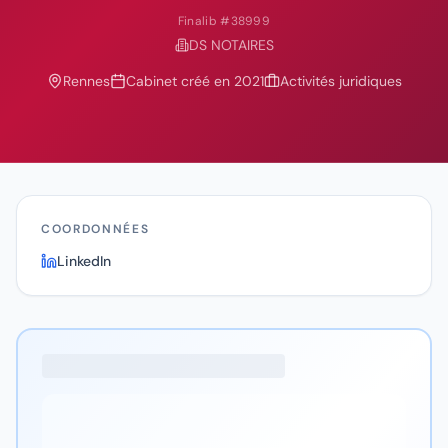
Finalib #
38999
DS NOTAIRES
Rennes
Cabinet créé en
2021
Activités juridiques
COORDONNÉES
LinkedIn