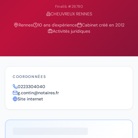
Finalib #
26780
CHEUVREUX RENNES
Rennes
10
ans d'expérience
Cabinet créé en
2012
Activités juridiques
COORDONNÉES
0223304040
g.contin@notaires.fr
Site internet