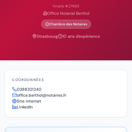
Finalib #
27989
Office Notarial Berthol
Chambre des Notaires
Strasbourg
10
ans d'expérience
COORDONNÉES
0388321240
office.berthol@notaires.fr
Site internet
LinkedIn