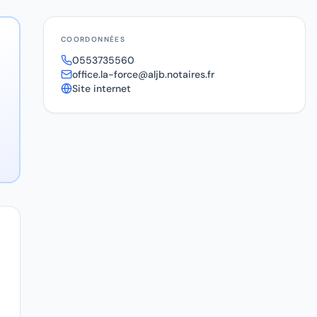
COORDONNÉES
0553735560
office.la-force@aljb.notaires.fr
Site internet