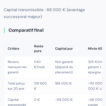
Capital transmissible : 68 000 € (avantage
successoral majeur)
Comparatif final
Rente
Critère
Capital pur
Mixte 40/
pure
Revenu
540
Non garanti
325 €/mois
mensuel net
€/mois
(dépend du
garanti +
garanti
placement)
épargne di
Total perçu
129 600
168 000 €
~110 000 €
sur 20 ans
€
000 € capi
Capital
0 €
~68 000 €
~68 000 €
transmissibl
partiel