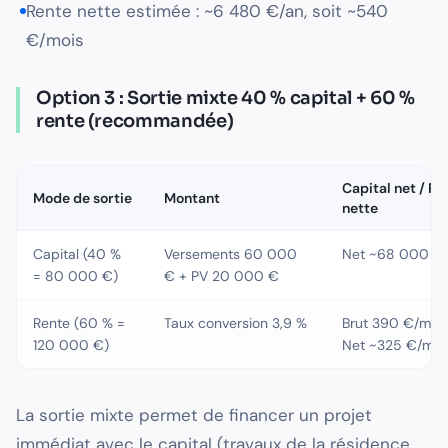
Rente nette estimée : ~6 480 €/an, soit ~540
€/mois
Option 3 : Sortie mixte 40 % capital + 60 %
rente (recommandée)
Capital net / Re
Mode de sortie
Montant
nette
Capital (40 %
Versements 60 000
Net ~68 000 €
= 80 000 €)
€ + PV 20 000 €
Rente (60 % =
Taux conversion 3,9 %
Brut 390 €/moi
120 000 €)
Net ~325 €/moi
La sortie mixte permet de financer un projet
immédiat avec le capital (travaux de la résidence