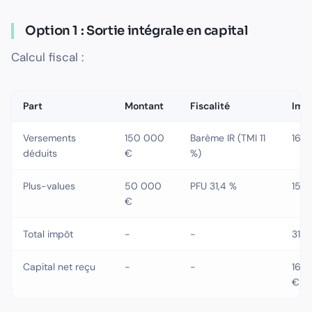
Option 1 : Sortie intégrale en capital
Calcul fiscal :
Part
Montant
Fiscalité
Imp
Versements
150 000
Barème IR (TMI 11
16 
déduits
€
%)
Plus-values
50 000
PFU 31,4 %
15 
€
Total impôt
-
-
31 
Capital net reçu
-
-
168
€