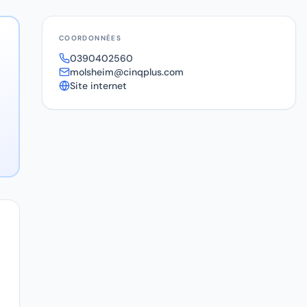
COORDONNÉES
0390402560
molsheim@cinqplus.com
Site internet