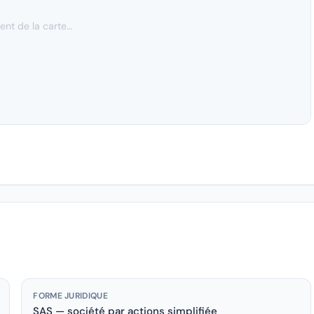
nt de la carte…
FORME JURIDIQUE
SAS — société par actions simplifiée