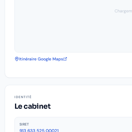
Chargeme
Itinéraire Google Maps
IDENTITÉ
Le cabinet
SIRET
913 633 525 00021