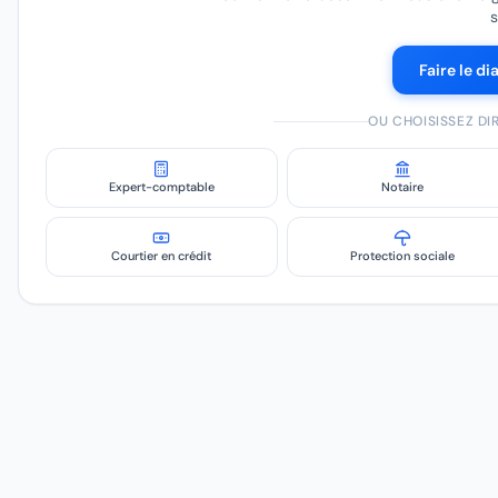
s
Faire le di
OU CHOISISSEZ D
Expert-comptable
Notaire
Courtier en crédit
Protection sociale