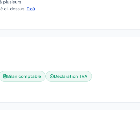
à plusieurs
ué ci-dessus.
D'où
Bilan comptable
Déclaration TVA