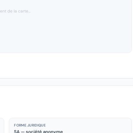
nt de la carte…
FORME JURIDIQUE
SA — société anonyme