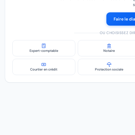
s
Faire le di
OU CHOISISSEZ D
Expert-comptable
Notaire
Courtier en crédit
Protection sociale