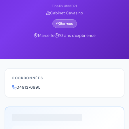
Finalib #
33021
Cabinet Cavasino
Barreau
Marseille
10
ans d'expérience
COORDONNÉES
0491376995