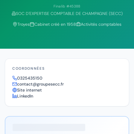
Finalib #
45388
SOC D'EXPERTISE COMPTABLE DE CHAMPAGNE (SECC)
Troyes
Cabinet créé en
1958
Activités comptables
COORDONNÉES
0325435150
contact@groupesecc.fr
Site internet
LinkedIn