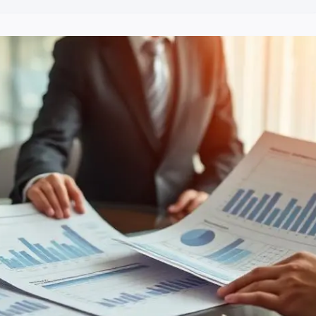
uscripteur confondus. Détenir trois contrats avec un seul enf
s ?
30 500 €, global pour toutes les primes et tous les bénéficiair
tre 152 501 € et 700 000 €, puis à 31,25 % au-delà. Ce prélèv
nt et le partenaire de PACS bénéficiaires d'un contrat d'assu
000 € avec un conjoint usufruitier de 68 ans, la nue-propriét