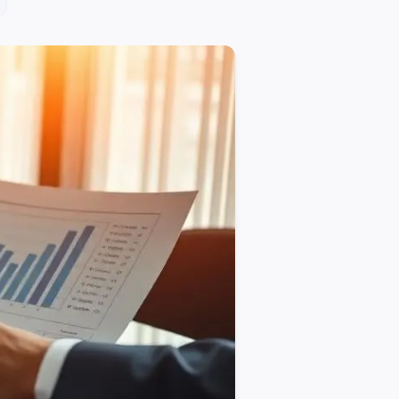
ant bénéficiaire ne donne qu'un abattement de 152 500 €. C'es
es, et l'excédent est intégré à la succession classique avec l
ement n'est pas le barème des droits de succession mais une t
rance-vie sont totalement exonérés, quel que soit le montant 
é est évaluée à 60 %, soit 240 000 € par enfant pour deux enf