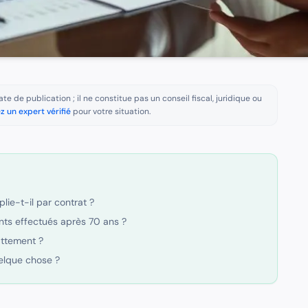
te de publication ; il ne constitue pas un conseil fiscal, juridique ou
z un expert vérifié
pour votre situation.
lie-t-il par contrat ?
nts effectués après 70 ans ?
attement ?
uelque chose ?