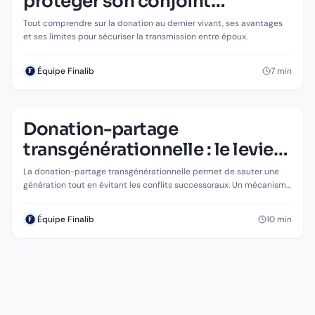
protéger son conjoint
efficacement
Tout comprendre sur la donation au dernier vivant, ses avantages
et ses limites pour sécuriser la transmission entre époux.
7
min
Équipe Finalib
Donation-partage
SUCCESSION & TRANSMISSION
Donation-partage transgénérationnelle :
transgénérationnelle : le levier
le levier méconnu pour transmettre à vos
méconnu pour transmettre à
La donation-partage transgénérationnelle permet de sauter une
petits-enfants
vos petits-enfants
génération tout en évitant les conflits successoraux. Un mécanisme
puissant mais encadré, dont les subtilités méritent une analyse
approfondie.
10
min
Équipe Finalib