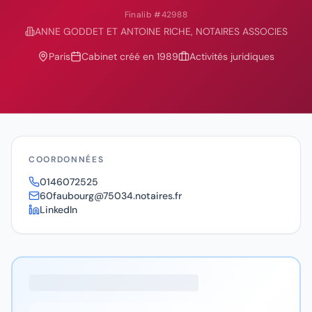
Finalib #
42988
ANNE GODDET ET ANTOINE RICHE, NOTAIRES ASSOCIES
Paris
Cabinet créé en
1989
Activités juridiques
COORDONNÉES
0146072525
60faubourg@75034.notaires.fr
LinkedIn