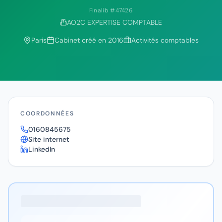
Finalib #
47426
AO2C EXPERTISE COMPTABLE
Paris
Cabinet créé en
2016
Activités comptables
COORDONNÉES
0160845675
Site internet
LinkedIn