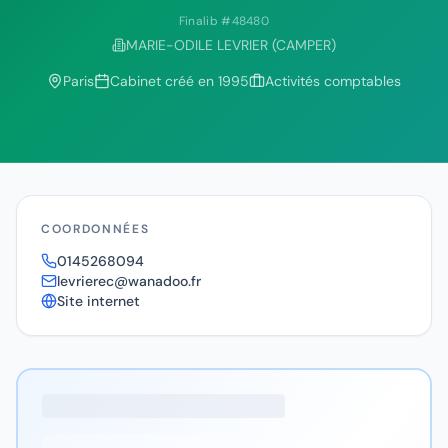
Finalib #
48480
MARIE-ODILE LEVRIER (CAMPER)
Paris
Cabinet créé en
1995
Activités comptables
COORDONNÉES
0145268094
levrierec@wanadoo.fr
Site internet