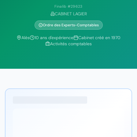
Finalib #
29623
CABINET LAGIER
Ordre des Experts-Comptables
Alès
10
ans d'expérience
Cabinet créé en
1970
Activités comptables