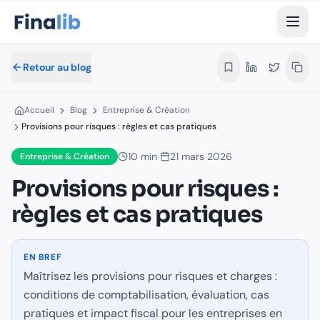
Provisions pour risques : règles et ca
Maîtrisez les provisions pour risques et charges : conditions 
Par Équipe Finalib
- Rédaction Finalib
- Publié le 21 mars 20
Retour au blog
Les articles de Finalib sont signés au nom de la rédaction, et
Temps de lecture estimé :
10
minutes
Accueil
Blog
Entreprise & Création
Accueil
›
Blog
›
Entreprise & Création
Provisions pour risques : règles et cas pratiques
provisions
risques
charges
comptabilité
passifs
normes com
Dans cet article :
10
min
21 mars 2026
Entreprise & Création
Provisions pour risques :
Provisions pour risques et charges : règles comptables et ca
règles et cas pratiques
Provisions pour risques : guide complet 2026
Cas pratiques approfondis : 5 situations types
Provisions et PME : les erreurs les plus fréquentes en 2026
EN BREF
FAQ : provisions pour risques — 5 questions pratiques
Maîtrisez les provisions pour risques et charges :
Articles connexes recommandés
conditions de comptabilisation, évaluation, cas
Sources officielles
pratiques et impact fiscal pour les entreprises en