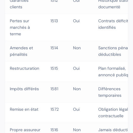
Garanties
1512
Oui
Historique statist
clients
documenté
Pertes sur
1513
Oui
Contrats déficitai
marchés à
identifiés
terme
Amendes et
1514
Non
Sanctions pénale
pénalités
déductibles
Restructuration
1515
Oui
Plan formalisé,
annoncé publiqu
Impôts différés
1581
Non
Différences
temporaires
Remise en état
1572
Oui
Obligation légale 
contractuelle
Propre assureur
1516
Non
Jamais déductibl