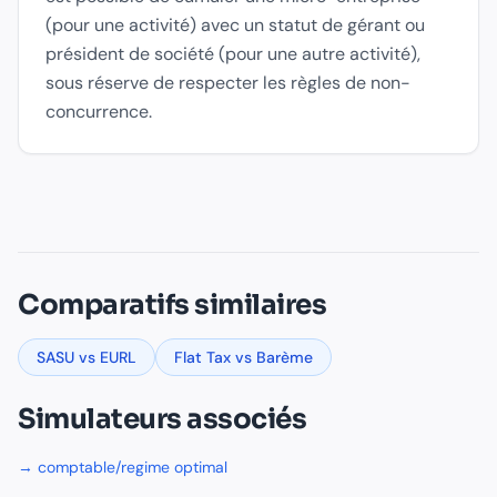
(pour une activité) avec un statut de gérant ou
président de société (pour une autre activité),
sous réserve de respecter les règles de non-
concurrence.
Comparatifs similaires
Données officielles et références
SASU vs EURL
Flat Tax vs Barème
“
Le régime micro-entreprise s'applique automatiquement si l
URSSAF, Conditions d'application du régime micro-entrep
Simulateurs associés
“
Le régime réel simplifié (BIC ou BNC) permet de déduire to
Bulletin Officiel des Finances Publiques (BOFiP), BIC - Rég
→
comptable/regime optimal