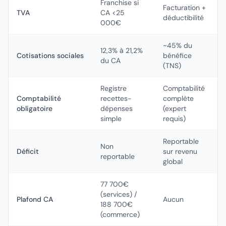
Franchise si
Facturation +
TVA
CA <25
déductibilité
000€
~45% du
12,3% à 21,2%
Cotisations sociales
bénéfice
du CA
(TNS)
Registre
Comptabilité
Comptabilité
recettes-
complète
obligatoire
dépenses
(expert
simple
requis)
Reportable
Non
Déficit
sur revenu
reportable
global
77 700€
(services) /
Plafond CA
Aucun
188 700€
(commerce)