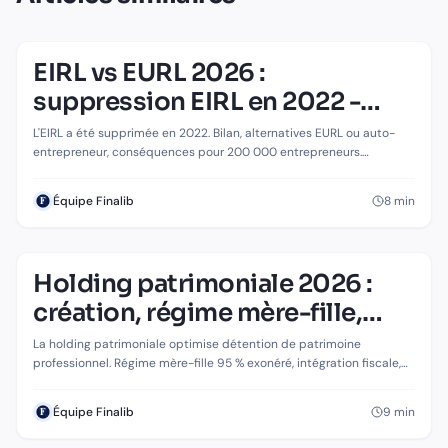
EIRL vs EURL 2026 :
suppression EIRL en 2022 -
bilan et alternatives
L'EIRL a été supprimée en 2022. Bilan, alternatives EURL ou auto-
entrepreneur, conséquences pour 200 000 entrepreneurs.
Stratégies post-suppression 2026.
8
min
Équipe Finalib
Holding patrimoniale 2026 :
création, régime mère-fille,
optimisation fiscale
La holding patrimoniale optimise détention de patrimoine
professionnel. Régime mère-fille 95 % exonéré, intégration fiscale,
transmission. Cas pratiques 2026.
9
min
Équipe Finalib