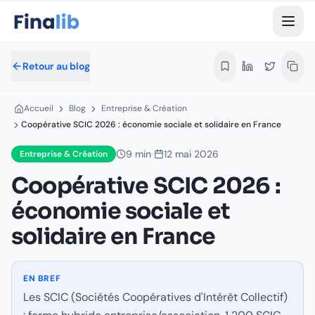
Coopérative SCIC 2026 : économie so
Les SCIC (Sociétés Coopératives d'Intérêt Collectif) : forme h
Par Équipe Finalib
- Rédaction Finalib
- Publié le 12 mai 2026
Retour au blog
Les articles de Finalib sont signés au nom de la rédaction, et
Temps de lecture estimé :
3
minutes
Accueil
Blog
Entreprise & Création
Accueil
›
Blog
›
Entreprise & Création
Coopérative SCIC 2026 : économie sociale et solidaire en France
SCIC 2026
coopérative ESS
économie sociale
Dans cet article :
9
min
12 mai 2026
Entreprise & Création
Coopérative SCIC 2026 :
Le concept SCIC
économie sociale et
Fiscalité SCIC
Création SCIC
solidaire en France
Cas pratiques
Avantages SCIC
Inconvénients
EN BREF
Différences vs autres formes
Les SCIC (Sociétés Coopératives d'Intérêt Collectif)
FAQ SCIC 2026