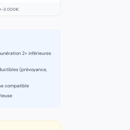
0–3 000€
unération 2× inférieures
ductibles (prévoyance,
se compatible
ûteuse