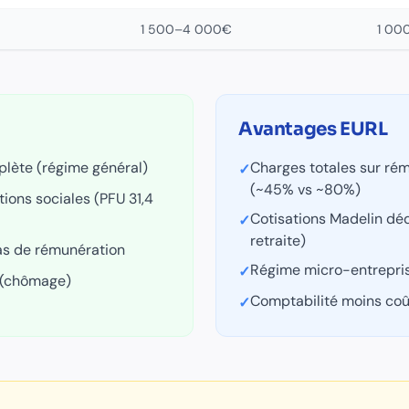
1 500–4 000€
1 00
Avantages
EURL
plète (régime général)
Charges totales sur rém
✓
(~45% vs ~80%)
ions sociales (PFU 31,4
Cotisations Madelin dé
✓
retraite)
pas de rémunération
Régime micro-entrepri
✓
E (chômage)
Comptabilité moins co
✓