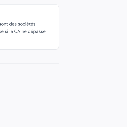
 sont des sociétés
se si le CA ne dépasse
, représentant plus de 40 % des nouvelles immatriculations de 
Ses cotisations sociales représentent environ 45 % de la rémun