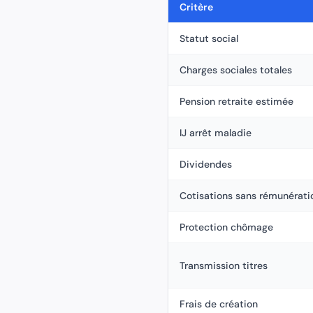
Critère
Statut social
Charges sociales totales
Pension retraite estimée
IJ arrêt maladie
Dividendes
Cotisations sans rémunérati
Protection chômage
Transmission titres
Frais de création