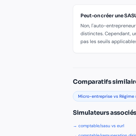
Peut-on créer une SASU
Non, l'auto-entrepreneur 
distinctes. Cependant, u
pas les seuils applicabl
Données officielles et réf
Comparatifs similair
“
La SASU est la forme social
INPI, Rapport sur les immatr
“
En EURL, le gérant majoritai
Micro-entreprise vs Régime 
URSSAF, Guide des travaill
Simulateurs associé
→
comptable/sasu vs eurl
→
comptable/remuneration diri