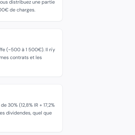
ous distribuez une partie
000€ de charges.
fe (~500 à 1 500€). Il n'y
êmes contrats et les
 de 30% (12,8% IR + 17,2%
les dividendes, quel que