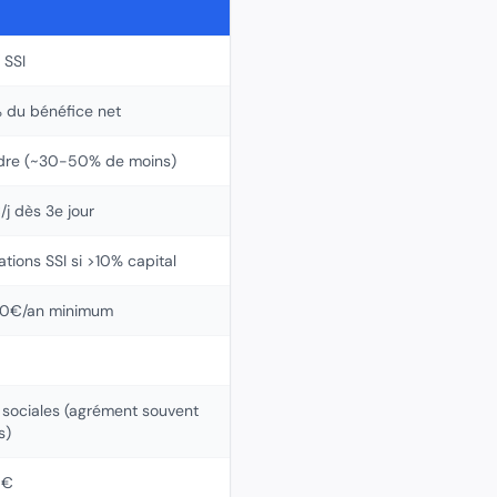
 SSI
 du bénéfice net
dre (~30-50% de moins)
j dès 3e jour
ations SSI si >10% capital
00€/an minimum
 sociales (agrément souvent
s)
0€