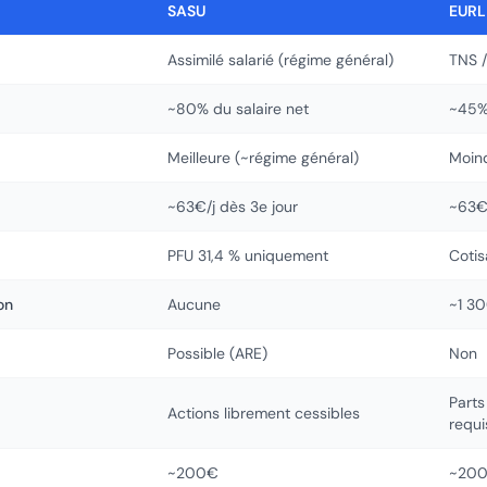
SASU
EURL
Assimilé salarié (régime général)
TNS /
~80% du salaire net
~45%
Meilleure (~régime général)
Moin
~63€/j dès 3e jour
~63€/
PFU 31,4 % uniquement
Cotis
on
Aucune
~1 3
Possible (ARE)
Non
Parts
Actions librement cessibles
requi
~200€
~20