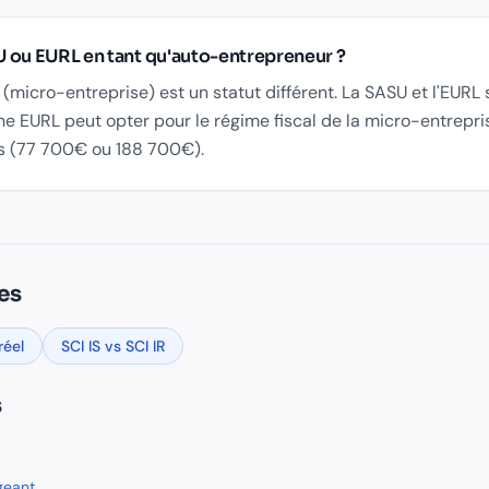
 ou EURL en tant qu'auto-entrepreneur ?
(micro-entreprise) est un statut différent. La SASU et l'EURL
ne EURL peut opter pour le régime fiscal de la micro-entrepri
es (77 700€ ou 188 700€).
érences
es
e la plus utilisée par les entrepreneurs individuels en France
iculations de sociétés 2024
re est affilié au régime des travailleurs non salariés (TNS). 
réel
SCI IS vs SCI IR
eurs indépendants 2026
s
geant