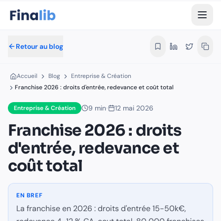
Franchise 2026 : droits d'entrée, red
La franchise en 2026 : droits d'entrée 15-50k€, redevance 4-
Par Équipe Finalib
- Rédaction Finalib
- Publié le 12 mai 2026
Retour au blog
Les articles de Finalib sont signés au nom de la rédaction, et
Temps de lecture estimé :
3
minutes
Accueil
Blog
Entreprise & Création
Accueil
›
Blog
›
Entreprise & Création
Franchise 2026 : droits d'entrée, redevance et coût total
franchise 2026
droits entrée
redevance franchise
Dans cet article :
9
min
12 mai 2026
Entreprise & Création
Franchise 2026 : droits
Le marché franchise 2026
d'entrée, redevance et
Coûts de franchise
Cas pratiques
coût total
Avantages franchise
Inconvénients
Top franchises rentables 2026
EN BREF
Démarches
La franchise en 2026 : droits d'entrée 15-50k€,
Profil franchisé idéal