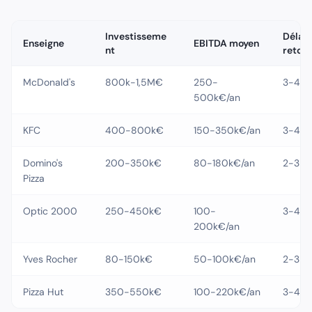
Investisseme
Délai
Enseigne
EBITDA moyen
nt
retour
McDonald's
800k-1,5M€
250-
3-4 a
500k€/an
KFC
400-800k€
150-350k€/an
3-4 a
Domino's
200-350k€
80-180k€/an
2-3 a
Pizza
Optic 2000
250-450k€
100-
3-4 a
200k€/an
Yves Rocher
80-150k€
50-100k€/an
2-3 a
Pizza Hut
350-550k€
100-220k€/an
3-4 a