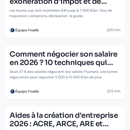
exonération d'impôt et de
cotisations
Les heures sup sont exonérées d'IR jusqu'à 7 500 €/an. Taux de
majoration, cotisations, déclaration : le guide.
10
min
Équipe Finalib
Comment négocier son salaire
en 2026 ? 10 techniques qui
fonctionnent
Seuls 37 % des salariés négocient leur salaire. Pourtant, une bonne
négociation peut rapporter 5 000 à 15 000 €/an de plus.
12
min
Équipe Finalib
Aides à la création d'entreprise
ENTREPRISE & CRÉATION
Aides à la création d'entreprise 2026 :
2026 : ACRE, ARCE, ARE et
ACRE, ARCE, ARE et autres dispositifs