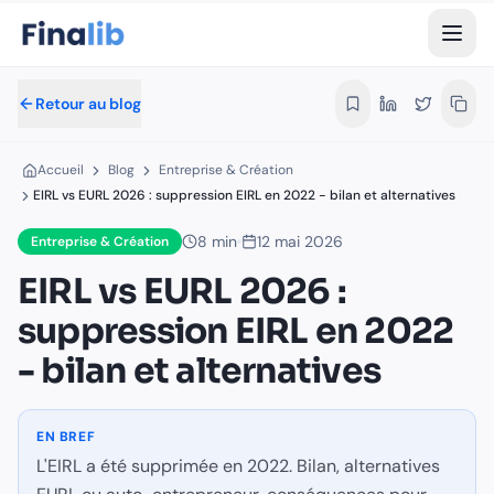
EIRL vs EURL 2026 : suppression EIRL 
L'EIRL a été supprimée en 2022. Bilan, alternatives EURL o
Par Équipe Finalib
- Rédaction Finalib
- Publié le 12 mai 2026
Retour au blog
Les articles de Finalib sont signés au nom de la rédaction, et
Temps de lecture estimé :
3
minutes
Accueil
Blog
Entreprise & Création
Accueil
›
Blog
›
Entreprise & Création
EIRL vs EURL 2026 : suppression EIRL en 2022 - bilan et alternatives
EIRL 2026
EURL alternative
statut entrepreneur individuel
Dans cet article :
8
min
12 mai 2026
Entreprise & Création
EIRL vs EURL 2026 :
Pourquoi cette suppression ?
suppression EIRL en 2022
Conséquences pour les ex-EIRL
Alternatives 2026
- bilan et alternatives
Comparatif EI vs EURL vs SASU
Cas pratiques
Fiscalité 2026
EN BREF
Démarches en cas de bascule statutaire
L'EIRL a été supprimée en 2022. Bilan, alternatives
Bilan 4 ans après