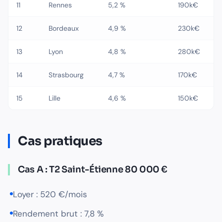
11
Rennes
5,2 %
190k€
12
Bordeaux
4,9 %
230k€
13
Lyon
4,8 %
280k€
14
Strasbourg
4,7 %
170k€
15
Lille
4,6 %
150k€
Cas pratiques
Cas A : T2 Saint-Étienne 80 000 €
Loyer : 520 €/mois
Rendement brut : 7,8 %