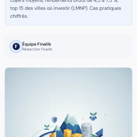
Loyers moyens, rendements bruts de 4,5 à 7,5 %,
Questions fréquentes
top 15 des villes où investir (LMNP). Cas pratiques
chiffrés.
Quel rendement viser en locatif meublé 2026 ?
4-7 % brut selon ville, 3-5 % net après fiscalité et charges.
Quelle ville pour débuter en locatif meublé ?
Saint-Étienne, Limoges, Le Mans pour ticket d''entrée bas et
Équipe Finalib
Rédaction Finalib
Le régime fiscal LMNP est-il rentable ?
Très rentable, surtout en régime réel avec amortissements (s
Quel risque de vacance en meublé ?
Faible si zone tendue, étudiante ou avec forte attractivité é
Combien de biens locatifs peut-on posséder ?
Pas de limite légale, optimisation fiscale possible avec mont