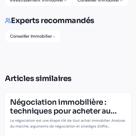
Investissement immobilier
Conseiller Immobilier
→
→
Experts recommandés
Conseiller Immobilier
→
Articles similaires
Négociation immobilière :
IMMOBILIER
Négociation immobilière : techniques
techniques pour acheter au
pour acheter au meilleur prix
meilleur prix
La négociation est une étape clé de tout achat immobilier. Analyse
du marché, arguments de négociation et stratégie d'offre
permettent d'obtenir un prix juste.