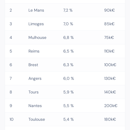
2
Le Mans
7,2 %
90k€
3
Limoges
7,0 %
85k€
4
Mulhouse
6,8 %
75k€
5
Reims
6,5 %
110k€
6
Brest
6,3 %
100k€
7
Angers
6,0 %
130k€
8
Tours
5,9 %
140k€
9
Nantes
5,5 %
200k€
10
Toulouse
5,4 %
180k€