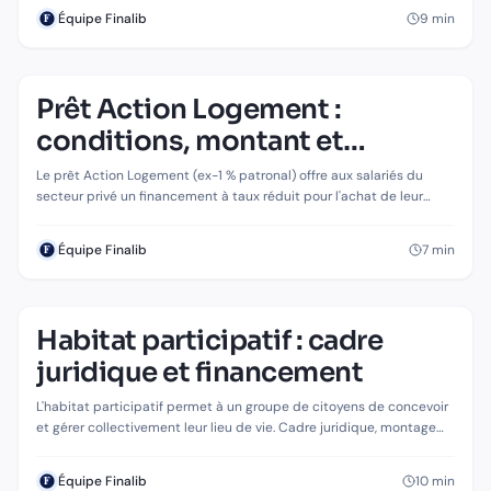
9
min
Équipe Finalib
Prêt Action Logement :
IMMOBILIER
Prêt Action Logement : conditions,
conditions, montant et
montant et démarches en 2026
démarches en 2026
Le prêt Action Logement (ex-1 % patronal) offre aux salariés du
secteur privé un financement à taux réduit pour l'achat de leur
résidence principale. Conditions, montant, taux et cumul : guide
complet 2026.
7
min
Équipe Finalib
Habitat participatif : cadre
IMMOBILIER
Habitat participatif : cadre juridique et
juridique et financement
financement
L'habitat participatif permet à un groupe de citoyens de concevoir
et gérer collectivement leur lieu de vie. Cadre juridique, montage
financier et retour d'expérience sur ce modèle en plein
développement.
10
min
Équipe Finalib