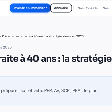
Investir en immobilier
Annuaire
Nos Conseils
Nos S
I, PEA : le plan d'action.
26
- Mis à jour le 29 juillet 2026
 non d'un auteur nommé : le site est édité par une organisation
Préparer sa retraite à 40 ans : la stratégie idéale en 2026
rs 2026
aite à 40 ans : la stratégi
préparer sa retraite. PER, AV, SCPI, PEA : le plan
 ?
es intérêts composés fait la différence : 500 euros investi
ite efficace ?