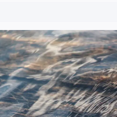
e quatre enveloppes, chacune ayant ses avantages spécifique
pirique est de viser un taux de remplacement total (pension +
e à 40 ans ?