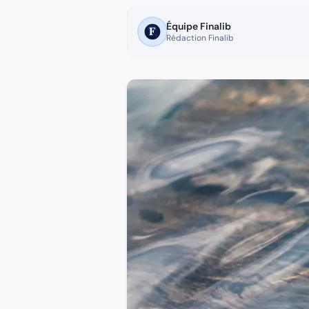
Une préparation diversifiée repose sur la complémentarité d
Quel objectif de revenus complémentaires viser ?
Équipe Finalib
Pour maintenir votre niveau de vie à la retraite, la règle em
Rédaction Finalib
Que faut-il savoir sur : FAQ ?
### Est-ce trop tard pour commencer à préparer sa retrait