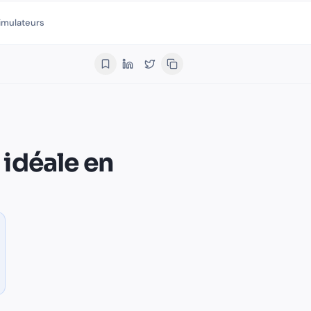
imulateurs
.
Qui écrit les articles de Finalib
.
e idéale en
s chaque mois à un rendement moyen de 6 % net pendant 24 an