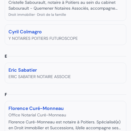
Cristelle Sabourault, notaire à Poitiers au sein du cabinet
Sabourault - Quemener Notaires Associés, accompagne
ses clients dans leurs démarches juridiques et
Droit immobilier · Droit de la famille
patrimoniales.
Cyril Colmagro
Y NOTAIRES POITIERS FUTUROSCOPE
E
Eric Sabatier
ERIC SABATIER NOTAIRE ASSOCIE
F
Florence Curé-Monneau
Office Notarial Curé-Monneau
Florence Curé-Monneau est notaire à Poitiers. Spécialisé(e)
en Droit immobilier et Successions, il/elle accompagne ses