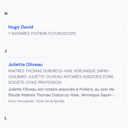
H
Hugo David
Y NOTAIRES POITIERS FUTUROSCOPE
J
Juliette Oliveau
MAITRES THOMAS DUBURCQ-HAIE VERONIQUE SAPIN-
GUILBARD JULIETTE OLIVEAU, NOTAIRES ASSOCIES D'UNE
SOCIETE CIVILE PROFESSION
Juliette Oliveau est notaire associée à Poitiers, au sein de
l'étude Maîtres Thomas Duburcq-Haie, Véronique Sapin-
Guilbard et Juliette Oliveau, Notaires Associés.
Droit immobilier · Droit de la famille
L