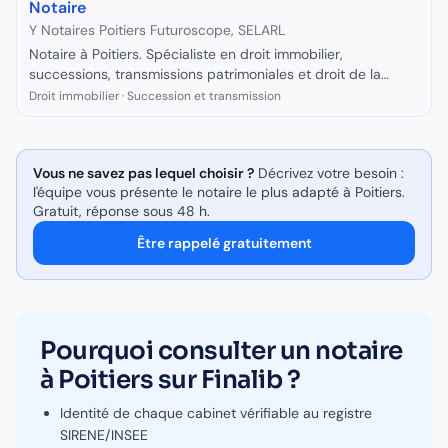
Notaire
Y Notaires Poitiers Futuroscope, SELARL
Notaire à Poitiers. Spécialiste en droit immobilier,
successions, transmissions patrimoniales et droit de la
famille. Officier public ministériel inscrit au Conseil Supérieur
Droit immobilier · Succession et transmission
du Notariat.
Vous ne savez pas lequel choisir ?
Décrivez votre besoin :
l'équipe vous présente le
notaire
le plus adapté à
Poitiers
.
Gratuit, réponse sous 48 h.
Être rappelé gratuitement
Pourquoi consulter un
notaire
à
Poitiers
sur Finalib ?
Identité de chaque cabinet vérifiable au registre
SIRENE/INSEE