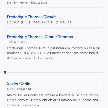
clients dans tous leurs projets juridiques et patrimoniaux.
Droit immobilier · Successions
Frederique Thomas Girault
FREDERIQUE THOMAS GIRAULT (GIRAULT)
Frederique Thomas-Girault Thomas
TEN NOTAIRES
Frédérique Thomas-Girault est notaire à Poitiers, au sein du
cabinet TEN NOTAIRES. Elle intervient dans les domaines du
droit de la famille, immobilier et patrimonial.
Droit de la famille · Droit immobilier
G
Xavier Godin
GODIN NOTAIRE
Maître Xavier Godin est notaire à Poitiers au sein de l'étude
Godin Notaire. Il intervient en droit immobilier, successions
et droit des sociétés.
Immobilier · Succession