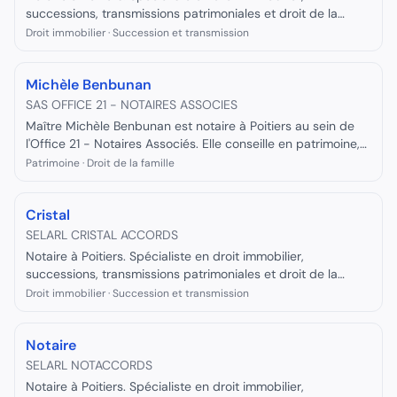
successions, transmissions patrimoniales et droit de la
famille. Officier public ministériel inscrit au Conseil Supérieur
Droit immobilier · Succession et transmission
du Notariat.
Michèle Benbunan
SAS OFFICE 21 - NOTAIRES ASSOCIES
Maître Michèle Benbunan est notaire à Poitiers au sein de
l'Office 21 - Notaires Associés. Elle conseille en patrimoine,
droit de la famille et donation.
Patrimoine · Droit de la famille
Cristal
SELARL CRISTAL ACCORDS
Notaire à Poitiers. Spécialiste en droit immobilier,
successions, transmissions patrimoniales et droit de la
famille. Officier public ministériel inscrit au Conseil Supérieur
Droit immobilier · Succession et transmission
du Notariat.
Notaire
SELARL NOTACCORDS
Notaire à Poitiers. Spécialiste en droit immobilier,