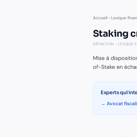
Accueil
›
Lexique finan
Staking c
DÉFINITION - LEXIQUE F
Mise à dispositio
of-Stake en écha
Experts qui int
→
Avocat fiscal