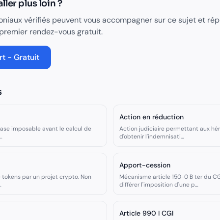
ler plus loin ?
oniaux vérifiés peuvent vous accompagner sur ce sujet et ré
 premier rendez-vous gratuit.
t - Gratuit
s
Action en réduction
ase imposable avant le calcul de
Action judiciaire permettant aux héri
…
d'obtenir l'indemnisati
…
Apport-cession
e tokens par un projet crypto. Non
Mécanisme article 150-0 B ter du C
…
différer l'imposition d'une p
…
Article 990 I CGI