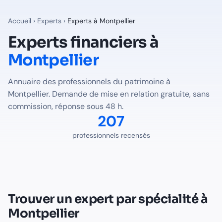
Experts financiers à
Montpellier
— Annuaire Finalib
207
professionnels du patrimoine recensés à
Montpellier
sur 
Accueil
›
Experts
›
Experts à
Montpellier
Professions disponibles à
Montpellie
Experts financiers à
Montpellier
Expert-Comptable
à
Montpellier
-
138
professionnel(s) recen
Avocat Fiscaliste
à
Montpellier
-
1
professionnel(s) recensé(s
Annuaire des professionnels du patrimoine à
Notaire
à
Montpellier
-
68
professionnel(s) recensé(s)
Montpellier
. Demande de mise en relation gratuite, sans
Trouver le bon expert pour votre situation à
Montpellier
commission, réponse sous 48 h.
Voir tous les professionnels recensés en France
207
professionnels recensés
Trouver un expert par spécialité à
Montpellier