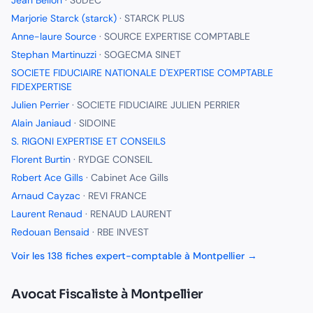
Jean Bellon
·
SUDEC
Marjorie Starck (starck)
·
STARCK PLUS
Anne-laure Source
·
SOURCE EXPERTISE COMPTABLE
Stephan Martinuzzi
·
SOGECMA SINET
SOCIETE FIDUCIAIRE NATIONALE D'EXPERTISE COMPTABLE
FIDEXPERTISE
Julien Perrier
·
SOCIETE FIDUCIAIRE JULIEN PERRIER
Alain Janiaud
·
SIDOINE
S. RIGONI EXPERTISE ET CONSEILS
Florent Burtin
·
RYDGE CONSEIL
Robert Ace Gills
·
Cabinet Ace Gills
Arnaud Cayzac
·
REVI FRANCE
Laurent Renaud
·
RENAUD LAURENT
Redouan Bensaid
·
RBE INVEST
Voir les
138
fiches
expert-comptable
à
Montpellier
→
Avocat Fiscaliste
à
Montpellier