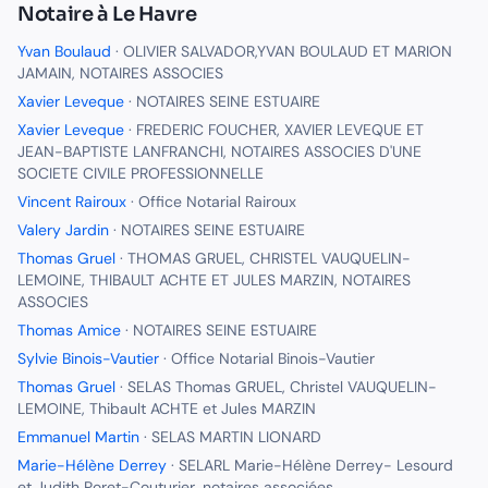
Notaire
à
Le Havre
Yvan Boulaud
·
OLIVIER SALVADOR,YVAN BOULAUD ET MARION
JAMAIN, NOTAIRES ASSOCIES
Xavier Leveque
·
NOTAIRES SEINE ESTUAIRE
Xavier Leveque
·
FREDERIC FOUCHER, XAVIER LEVEQUE ET
JEAN-BAPTISTE LANFRANCHI, NOTAIRES ASSOCIES D'UNE
SOCIETE CIVILE PROFESSIONNELLE
Vincent Rairoux
·
Office Notarial Rairoux
Valery Jardin
·
NOTAIRES SEINE ESTUAIRE
Thomas Gruel
·
THOMAS GRUEL, CHRISTEL VAUQUELIN-
LEMOINE, THIBAULT ACHTE ET JULES MARZIN, NOTAIRES
ASSOCIES
Thomas Amice
·
NOTAIRES SEINE ESTUAIRE
Sylvie Binois-Vautier
·
Office Notarial Binois-Vautier
Thomas Gruel
·
SELAS Thomas GRUEL, Christel VAUQUELIN-
LEMOINE, Thibault ACHTE et Jules MARZIN
Emmanuel Martin
·
SELAS MARTIN LIONARD
Marie-Hélène Derrey
·
SELARL Marie-Hélène Derrey- Lesourd
et Judith Poret-Couturier, notaires associées