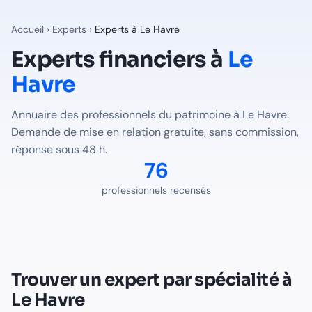
Experts financiers à
Le Havre
— Annuaire Finalib
76
professionnels du patrimoine recensés à
Le Havre
sur Fina
Accueil
›
Experts
›
Experts à
Le Havre
Professions disponibles à
Le Havre
Experts financiers à
Le
Havre
Expert-Comptable
à
Le Havre
-
35
professionnel(s) recensé(
Notaire
à
Le Havre
-
41
professionnel(s) recensé(s)
Annuaire des professionnels du patrimoine à
Le Havre
.
Trouver le bon expert pour votre situation à
Le Havre
Demande de mise en relation gratuite, sans commission,
Voir tous les professionnels recensés en France
réponse sous 48 h.
76
professionnels recensés
Trouver un expert par spécialité à
Le Havre