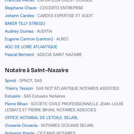
Francois Merlet
·
EXPERTELIA OUEST CONSEIL
Stephane Chaze
·
COCERTO ENTREPRISE
Johann Cardes
·
CARDES EXPERTISE ET AUDIT
BAKER TILLY STREGO
Audrey Dumas
·
AUDITIA
Eugene Cartron (cartron)
·
ALREC
AGC DE LOIRE ATLANTIQUE
Pascal Bernard
·
ADECIA SAINT NAZAIRE
Notaire
à
Saint-Nazaire
Spnot
·
SPNOT, SAS
Thierry Tesson
·
SAS NOT’ATLANTIQUE NOTAIRES ASSOCIES
Estuaire
·
SAS Estuaire Notaires
Pierre Bihan
·
SOCIETE CIVILE PROFESSIONNELLE JEAN-LOUIS
LESBATS ET PIERRE BIHAN, NOTAIRES ASSOCIES
OFFICE NOTARIAL DE L'ETOILE, SELARL
Oceanis Oceanis
·
NOTAIRES OCEANIS SELARL
Nolwenn Presle
·
OCEANIS NOTAIRES