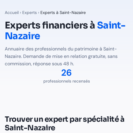
Experts financiers à
Saint-Nazaire
— Annuaire Finalib
26
professionnels du patrimoine recensés à
Saint-Nazaire
sur
Accueil
›
Experts
›
Experts à
Saint-Nazaire
Professions disponibles à
Saint-Naza
Experts financiers à
Saint-
Nazaire
Expert-Comptable
à
Saint-Nazaire
-
15
professionnel(s) rec
Notaire
à
Saint-Nazaire
-
11
professionnel(s) recensé(s)
Annuaire des professionnels du patrimoine à
Saint-
Trouver le bon expert pour votre situation à
Saint-Nazaire
Nazaire
. Demande de mise en relation gratuite, sans
Voir tous les professionnels recensés en France
commission, réponse sous 48 h.
26
professionnels recensés
Trouver un expert par spécialité à
Saint-Nazaire