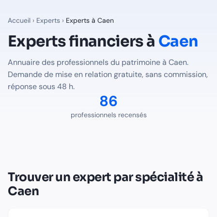
Experts financiers à
Caen
— Annuaire Finalib
86
professionnels du patrimoine recensés à
Caen
sur Finalib
Accueil
›
Experts
›
Experts à
Caen
Professions disponibles à
Caen
Experts financiers à
Caen
Expert-Comptable
à
Caen
-
31
professionnel(s) recensé(s)
Annuaire des professionnels du patrimoine à
Caen
.
Avocat Fiscaliste
à
Caen
-
1
professionnel(s) recensé(s)
Demande de mise en relation gratuite, sans commission,
Notaire
à
Caen
-
54
professionnel(s) recensé(s)
réponse sous 48 h.
Trouver le bon expert pour votre situation à
Caen
86
Voir tous les professionnels recensés en France
professionnels recensés
Trouver un expert par spécialité à
Caen