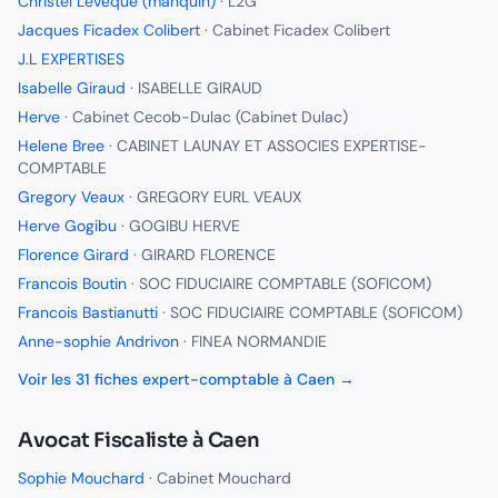
Christel Levêque (manquin)
·
L2G
Jacques Ficadex Colibert
·
Cabinet Ficadex Colibert
J.L EXPERTISES
Isabelle Giraud
·
ISABELLE GIRAUD
Herve
·
Cabinet Cecob-Dulac (Cabinet Dulac)
Helene Bree
·
CABINET LAUNAY ET ASSOCIES EXPERTISE-
COMPTABLE
Gregory Veaux
·
GREGORY EURL VEAUX
Herve Gogibu
·
GOGIBU HERVE
Florence Girard
·
GIRARD FLORENCE
Francois Boutin
·
SOC FIDUCIAIRE COMPTABLE (SOFICOM)
Francois Bastianutti
·
SOC FIDUCIAIRE COMPTABLE (SOFICOM)
Anne-sophie Andrivon
·
FINEA NORMANDIE
Voir les
31
fiches
expert-comptable
à
Caen
→
Avocat Fiscaliste
à
Caen
Sophie Mouchard
·
Cabinet Mouchard